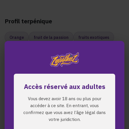
Profil terpénique
Orange
fruit de la passion
fruits exotiques
pomme acidulée
Effets
Accès réservé aux adultes
High sativa psychédélique
Vous devez avoir 18 ans ou plus pour
relaxation indica profondément stone
accéder à ce site. En entrant, vous
confirmez que vous avez l’âge légal dans
votre juridiction.