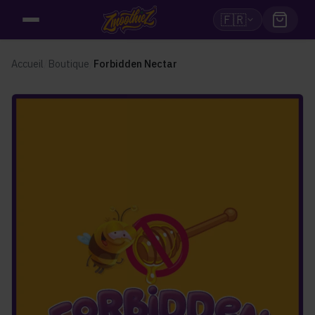
🇫🇷
Accueil
/
Boutique
/
Forbidden Nectar