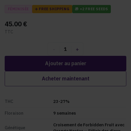
FÉMINISÉE
✈️ FREE SHIPPING
🎁 +2 FREE SEEDS
45.00
€
TTC
-
+
1
Ajouter au panier
Acheter maintenant
THC
23-27%
Floraison
9
semaines
Croisement de Forbidden Fruit avec
Génétique
Orange Nectar — l'élixir des dieux.