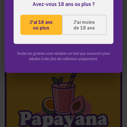
Avez-vous 18 ans ou plus ?
J'ai 18 ans
J'ai moins
Vous aimerez aussi
ou plus
de 18 ans
NOUVEAU!
Toutes les graines sont vendues en tant que souvenirs pour
adultes à des fins de collection uniquement.