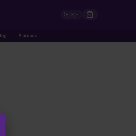
🇫🇷
log
À propos