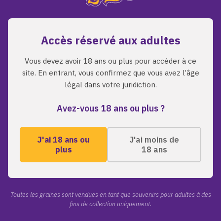
bonne voie.
Accès réservé aux adultes
Retour a l'accueil
Parcourir les graines
Vous devez avoir 18 ans ou plus pour accéder à ce
site. En entrant, vous confirmez que vous avez l’âge
légal dans votre juridiction.
Avez-vous 18 ans ou plus ?
J'ai 18 ans ou
J'ai moins de
plus
18 ans
A PROPOS
LIENS RAPI
Toutes les grai
ZmoothieZ propose des
graines de cannabis premium
A propos de nou
Toutes les graines sont vendues en tant que souvenirs pour adultes à des
pour les collectionneurs
fins de collection uniquement.
Blog
exigeants. Genetiques
Contact