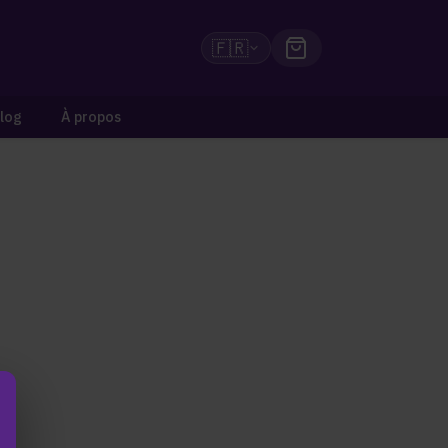
🇫🇷
log
À propos