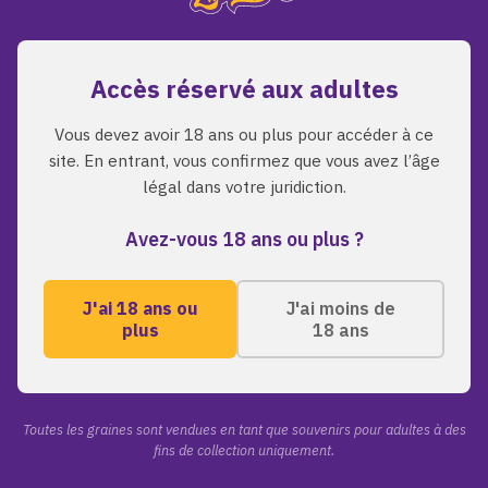
bonne voie.
Accès réservé aux adultes
Retour a l'accueil
Parcourir les graines
Vous devez avoir 18 ans ou plus pour accéder à ce
site. En entrant, vous confirmez que vous avez l’âge
légal dans votre juridiction.
Avez-vous 18 ans ou plus ?
J'ai 18 ans ou
J'ai moins de
plus
18 ans
A PROPOS
LIENS RAPI
Toutes les grai
ZmoothieZ propose des
graines de cannabis premium
A propos de nou
Toutes les graines sont vendues en tant que souvenirs pour adultes à des
pour les collectionneurs
fins de collection uniquement.
Blog
exigeants. Genetiques
Contact