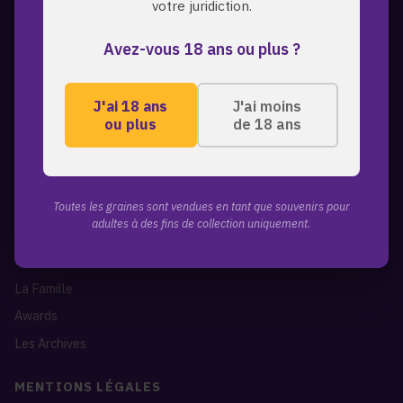
votre juridiction.
A PROPOS
Avez-vous 18 ans ou plus ?
ZmoothieZ propose des graines de cannabis premium pour les
collectionneurs exigeants. Genetiques d'exception, expedition
discrete, livraison mondiale.
J'ai 18 ans
J'ai moins
ou plus
de 18 ans
LIENS RAPIDES
Toutes les graines
A propos de nous
Toutes les graines sont vendues en tant que souvenirs pour
adultes à des fins de collection uniquement.
Blog
Contact
La Famille
Awards
Les Archives
MENTIONS LÉGALES