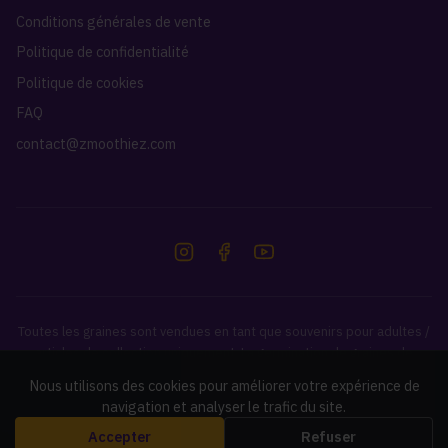
Conditions générales de vente
Politique de confidentialité
Politique de cookies
FAQ
contact@zmoothiez.com
Toutes les graines sont vendues en tant que souvenirs pour adultes /
articles de collection uniquement. La germination de graines de
cannabis est illégale dans de nombreux pays. Il est de votre
Nous utilisons des cookies pour améliorer votre expérience de
responsabilité de vérifier et de respecter les lois de votre pays.
navigation et analyser le trafic du site.
Accepter
Refuser